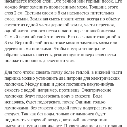
насыпается второй слой. Это речной или горный песок. Его
можно будет заменить пропаренным мхом. Толщина этого
слоя 2 см. Третьим слоем в 8 см насыпается питательная
смесь земли. Земляная смесь практически всегда по объему
состоит из одной части дерновой земли, части перегноя,
одной части речного песка и части перегнившей листвы.
Самый верхний слой это песок. Его насыпают толщиной в
8 см. Верхний слой песка тоже можно заменить мхом или
деревянными опилками. Чтобы внутри теплицы не
образовывалась плесень, рекомендуют поверх слоя песка
положить порошок древесного угля.
Для того чтобы сделать почву более теплой, в нижней части
парника можно установить два патрона для электрических
лампочек. Между ними и дном поставить какую-нибудь
емкость с водой, например, противень. Электрические
лампочки будут подогревать воду в емкости. Вода,
испаряясь, будет подогревать почву. Одними только
лампочками, без емкости с водой почву подогревать не
следует. Так как без воды, только от лампочек будет
подниматься горячий воздух, который впоследствии
высушит внутри парника все. Проветривание и вентиляция