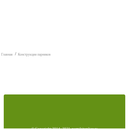
Главная
Конструкции парников
© Copyright 2014–2021, parnikiteplicy.ru