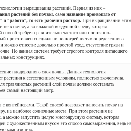
технологии выращивания растений. Первая из них –
ния растений без почвы, само название произошло от
 и “работа”, то есть рабочий раствор.
При выращивании эти
 не в почве, а во влажной воздушной среде, которая
 способ требует сравнительно частого или постоянно-
рый приготовлен специально по потребностям определенного
и можно отнести: довольно простой уход, отсутствие грязи и
очве. Но данная система требует строгого контроля питающего
иальных конструкциях.
сение плодородного слоя почвы. Данная технология
 растения к естественным условиям, полностью экологична.
для травянистых растений слой почвы должен составлять
вьев самый настоящий метр.
 с контейнерами. Такой способ позволяет наносить почву на
у, на наиболее солнечные места. При этом растения не
ж, а можно запустить целую многоярусную систему, которая
ей с художественным вкусом это способ самовыражения, ведь и
щую композицию.