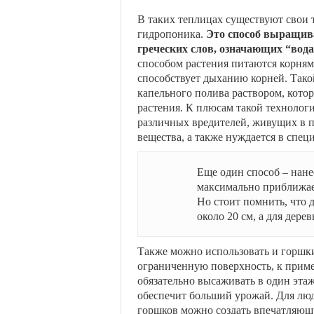
В таких теплицах существуют свои 
гидропоника.
Это способ выращива
греческих слов, означающих “вода”
способом растения питаются корнями
способствует дыханию корней. Такой
капельного полива раствором, кото
растения. К плюсам такой технологи
различных вредителей, живущих в п
вещества, а также нуждается в спец
Еще один способ – нане
максимально приближает
Но стоит помнить, что 
около 20 см, а для дере
Также можно использовать и горшки
ограниченную поверхность, к пример
обязательно высаживать в один эта
обеспечит больший урожай. Для люд
горшков можно создать впечатляю