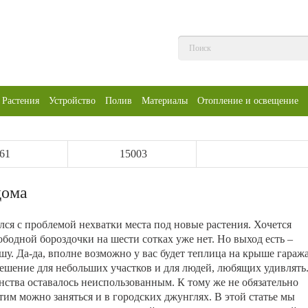
Растения
Устройство
Полив
Материалы
Отопление и освещение
61
15003
дома
лся с проблемой нехватки места под новые растения. Хочется
вободной бороздочки на шести сотках уже нет. Но выход есть –
у. Да-да, вполне возможно у вас будет теплица на крыше гараж
решение для небольших участков и для людей, любящих удивлять
анства оставалось неиспользованным. К тому же не обязательно
этим можно заняться и в городских джунглях. В этой статье мы