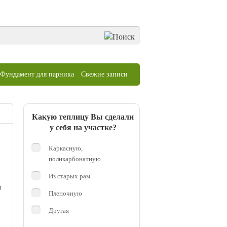
Фундамент для парника
Свежие записи
Какую теплицу Вы сделали
у себя на участке?
Каркасную,
поликарбонатную
Из старых рам
а
Пленочную
.
Другая