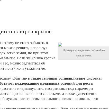
ции теплиц на крыше
 поэтому не стоит забывать о
ти можно решить, используя
Пример выращивания растений на
док легче земли, но при этом
крыше дома.
ой замене. Если же крыша крепка
 вес, можно задуматься об
ит почву, но и утяжелит ее.
поливу.
Обычно в такие теплицы устанавливают системы
обствуют поддержанию идеальных условий для роста
 растение индивидуально, настраиваясь под параметры
ается, и растения остаются чистыми, а также существенно
и обслуживание системы капельного полива несложны, что
.
мое время задуматься о вентиляции. Ведь для нормального роста