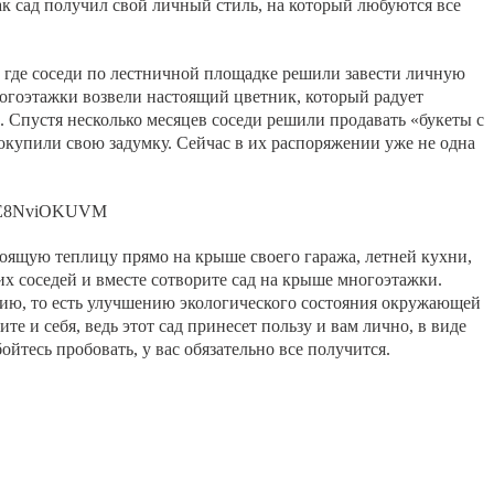
ак сад получил свой личный стиль, на который любуются все
, где соседи по лестничной площадке решили завести личную
огоэтажки возвели настоящий цветник, который радует
 Спустя несколько месяцев соседи решили продавать «букеты с
окупили свою задумку. Сейчас в их распоряжении уже не одна
be/fE8NviOKUVM
тоящую теплицу прямо на крыше своего гаража, летней кухни,
оих соседей и вместе сотворите сад на крыше многоэтажки.
нию, то есть улучшению экологического состояния окружающей
е и себя, ведь этот сад принесет пользу и вам лично, в виде
ойтесь пробовать, у вас обязательно все получится.