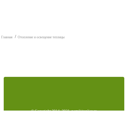
Главная
Отопление и освещение теплицы
© Copyright 2014–2021, parnikiteplicy.ru
Все права защищены