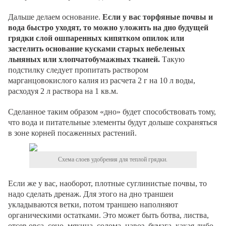
Дальше делаем основание.
Если у вас торфяные почвы и
вода быстро уходят, то можно уложить на дно будущей
грядки слой ошпаренных кипятком опилок или
застелить основание кусками старых небеленых
льняных или хлопчатобумажных тканей.
Такую
подстилку следует пропитать раствором
марганцовокислого калия из расчета 2 г на 10 л воды,
расходуя 2 л раствора на 1 кв.м.
Сделанное таким образом «дно» будет способствовать тому,
что вода и питательные элементы будут дольше сохраняться
в зоне корней посаженных растений.
Схема слоев удобрения для теплой грядки.
Если же у вас, наоборот, плотные суглинистые почвы, то
надо сделать дренаж. Для этого на дно траншеи
укладываются ветки, потом траншею наполняют
органическими остатками. Это может быть ботва, листва,
отсев овса, сено, мякина, солома, навоз, бумага, какая-либо