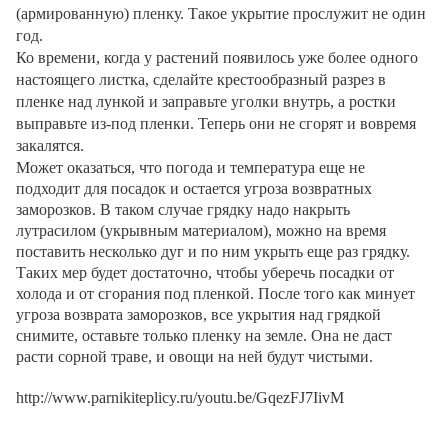
(армированную) пленку. Такое укрытие прослужит не один
год.
Ко времени, когда у растений появилось уже более одного
настоящего листка, сделайте крестообразный разрез в
пленке над лункой и заправьте уголки внутрь, а ростки
выправьте из-под пленки. Теперь они не сгорят и вовремя
закалятся.
Может оказаться, что погода и температура еще не
подходит для посадок и остается угроза возвратных
заморозков. В таком случае грядку надо накрыть
лутрасилом (укрывным материалом), можно на время
поставить несколько дуг и по ним укрыть еще раз грядку.
Таких мер будет достаточно, чтобы уберечь посадки от
холода и от сгорания под пленкой. После того как минует
угроза возврата заморозков, все укрытия над грядкой
снимите, оставьте только пленку на земле. Она не даст
расти сорной траве, и овощи на ней будут чистыми.
http://www.parnikiteplicy.ru/youtu.be/GqezFJ7IivM