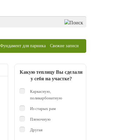
Фундамент для парника
Свежие записи
Какую теплицу Вы сделали
у себя на участке?
Каркасную,
поликарбонатную
Из старых рам
Пленочную
Другая