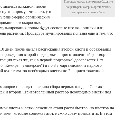
Площадь между кустами необходимо
оставалась влажной, после
покрыть равномерно органическим
у нужно промульчировать (то
материалом слоем в 5 см
ть равномерно органическим
ащивания высокорослых
мульчирования почвы будут сосновые иголки, опилки или
ень растений. Процедура мульчирования полезна еще и тем, что
.
10 дней после начала распускания второй кисти и образования
Для проведения второй подкормки в приготовленный раствор
рация такая же, как в первой подкормке) добавляется 1 ст.
о “Кемира – универсал”) и по 3 г марганцовки и медного
ый куст томатов необходимо внести по 2 л приготовленной
идоров проводят в период сбора первых плодов. Состав
 как и второй. Приготовленный раствор необходимо внести под
рмок листья и ветки саженцев стали расти быстро, но цветков на
ниями, которые содержат азот, нужно сразу прекратить. В этом