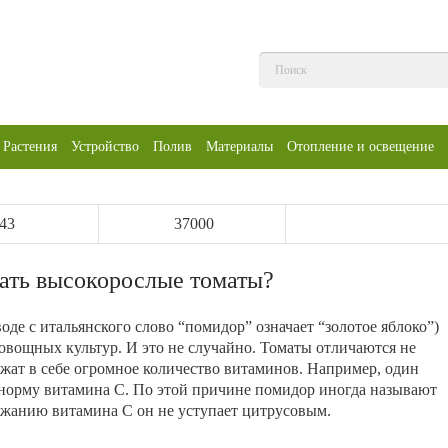
Растения
Устройство
Полив
Материалы
Отопление и освещение
43
37000
ать высокорослые томаты?
оде с итальянского слово “помидор” означает “золотое яблоко”)
 овощных культур. И это не случайно. Томаты отличаются не
ржат в себе огромное количество витаминов. Например, один
 норму витамина С. По этой причине помидор иногда называют
ржанию витамина С он не уступает цитрусовым.