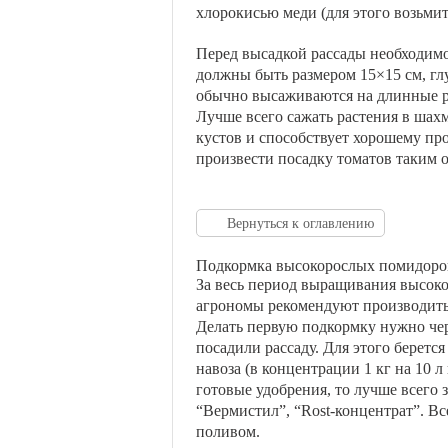
хлорокисью меди (для этого возьмит
Перед высадкой рассады необходим
должны быть размером 15×15 см, г
обычно высаживаются на длинные ря
Лучше всего сажать растения в шах
кустов и способствует хорошему пр
произвести посадку томатов таким о
Вернуться к оглавлению
Подкормка высокорослых помидоро
За весь период выращивания высок
агрономы рекомендуют производить
Делать первую подкормку нужно чере
посадили рассаду. Для этого беретс
навоза (в концентрации 1 кг на 10 л
готовые удобрения, то лучше всего 
“Вермистил”, “Rost-концентрат”. Вс
поливом.