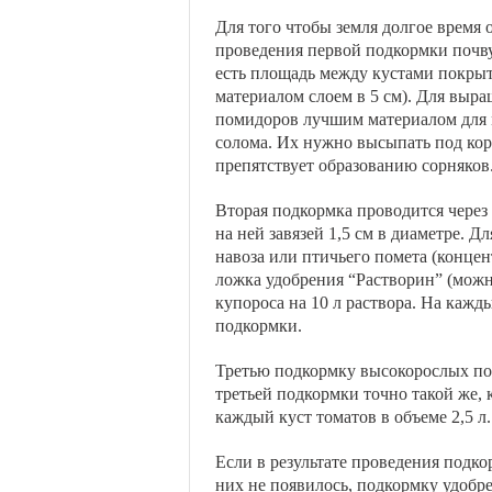
Для того чтобы земля долгое время 
проведения первой подкормки почв
есть площадь между кустами покры
материалом слоем в 5 см). Для выр
помидоров лучшим материалом для 
солома. Их нужно высыпать под кор
препятствует образованию сорняков
Вторая подкормка проводится через 
на ней завязей 1,5 см в диаметре. 
навоза или птичьего помета (концент
ложка удобрения “Растворин” (можн
купороса на 10 л раствора. На кажд
подкормки.
Третью подкормку высокорослых пом
третьей подкормки точно такой же,
каждый куст томатов в объеме 2,5 л.
Если в результате проведения подко
них не появилось, подкормку удобре