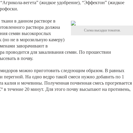
 “Агрикола-вегета” (жидкое удобрение), “Эффектон” (жидкое
трофоски.
 ткани в данном растворе в
готовленного раствора должна
Схема высадки томатов.
вания семян высокорослых
 (но не в морозильную камеру)
еменами заворачивают в
ра проводится для закаливания семян. По прошествии
ысевать в почву.
омидоров можно приготовить следующим образом. В равных
я и перегной. На одно ведро такой смеси нужно добавить по 1
та калия и мочевины. Полученная почвенная смесь прогревается
Сº в течение 20 минут. Для этого почву высыпают на противень,