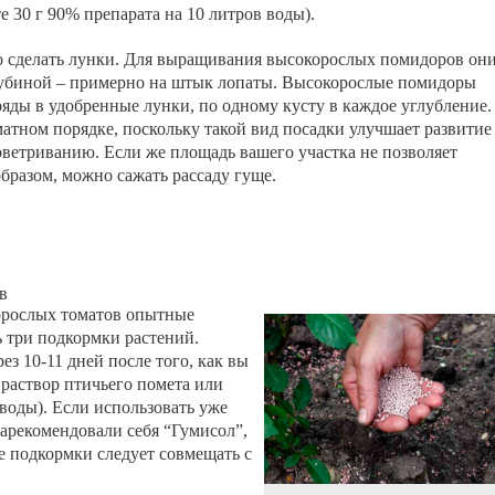
е 30 г 90% препарата на 10 литров воды).
о сделать лунки. Для выращивания высокорослых помидоров он
лубиной – примерно на штык лопаты. Высокорослые помидоры
ды в удобренные лунки, по одному кусту в каждое углубление.
матном порядке, поскольку такой вид посадки улучшает развитие
оветриванию. Если же площадь вашего участка не позволяет
бразом, можно сажать рассаду гуще.
в
орослых томатов опытные
 три подкормки растений.
з 10-11 дней после того, как вы
я раствор птичьего помета или
 воды). Если использовать уже
зарекомендовали себя “Гумисол”,
е подкормки следует совмещать с