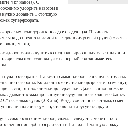
мите 4 кг навоза). С
обходимо удобрить навозом в
з нужно добавить 1 столовую
ложек суперфосфата.
сокорослых помидоров к посадке следующая. Начинать
5 месяца до предполагаемой высадки в открытый грунт (то есть в
оловину марта).
помидоров можно купить в специализированных магазинах или
плодов томатов, если вы уже не первый год занимаетесь
уры.
 нужно отобрать с 1-2 кисти самые здоровые и спелые томаты.
лнечной стороны. Когда они окончательно дозреют и размякнут,
 две части, от плодоножки до верхушки. Далее чайной ложкой
выкладывают в эмалированную посуду или в стеклянную банку.
Сº несколько суток (2-3 дня). Когда сок станет светлым, семена
ушивания на лист бумаги, стекло или другую гладкую
аду высокорослых помидоров, сначала следует замочить их в
отовления понадобится развести в 1 л воды 1 чайную ложку