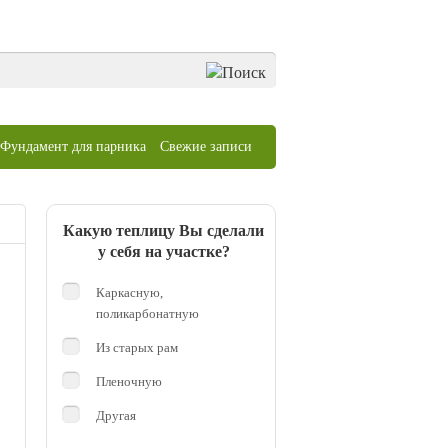
Фундамент для парника
Свежие записи
Какую теплицу Вы сделали
у себя на участке?
Каркасную,
поликарбонатную
Из старых рам
Пленочную
Другая