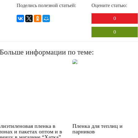
Поделись полезной статьей:
Оцените статью:
0
0
? Больше информации по теме:
лиэтиленовая пленка в
Пленка для теплиц и
лонах и пакетах оптом и в
парников
зницу в магазине “Хатка”