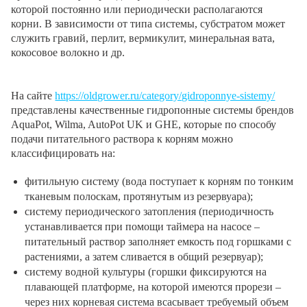
которой постоянно или периодически располагаются
корни. В зависимости от типа системы, субстратом может
служить гравий, перлит, вермикулит, минеральная вата,
кокосовое волокно и др.
На сайте
https://oldgrower.ru/category/gidroponnye-sistemy/
представлены качественные гидропонные системы брендов
AquaPot, Wilma, AutoPot UK и GHE, которые по способу
подачи питательного раствора к корням можно
классифицировать на:
фитильную систему (вода поступает к корням по тонким
тканевым полоскам, протянутым из резервуара);
систему периодического затопления (периодичность
устанавливается при помощи таймера на насосе –
питательный раствор заполняет емкость под горшками с
растениями, а затем сливается в общий резервуар);
систему водной культуры (горшки фиксируются на
плавающей платформе, на которой имеются прорези –
через них корневая система всасывает требуемый объем