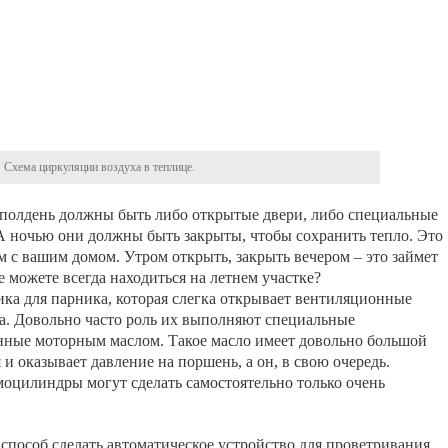
Схема циркуляции воздуха в теплице.
 полдень должны быть либо открытые двери, либо специальные
А ночью они должны быть закрыты, чтобы сохранить тепло. Это
м с вашим домом. Утром открыть, закрыть вечером – это займет
 можете всегда находиться на летнем участке?
ика для парника, которая слегка открывает вентиляционные
ха. Довольно часто роль их выполняют специальные
нные моторным маслом. Такое масло имеет довольно большой
 оказывает давление на поршень, а он, в свою очередь.
моцилиндры могут сделать самостоятельно только очень
й способ сделать автоматическое устройство для проветривания