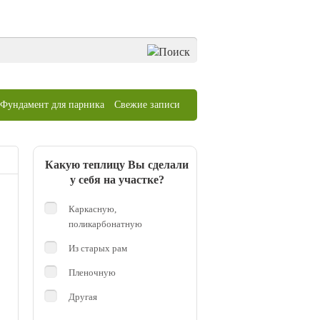
Фундамент для парника
Свежие записи
Какую теплицу Вы сделали
у себя на участке?
Каркасную,
поликарбонатную
Из старых рам
Пленочную
Другая