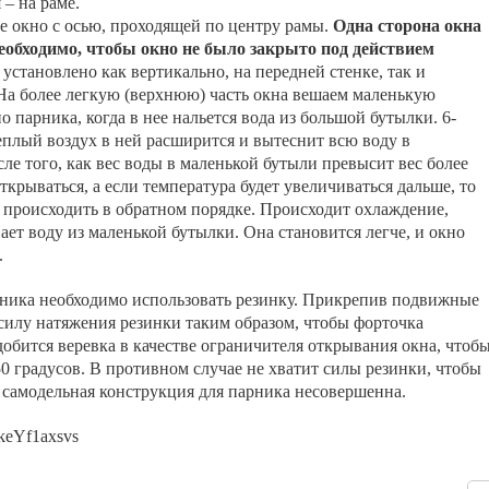
 – на раме.
е окно с осью, проходящей по центру рамы.
Одна сторона окна
 необходимо, чтобы окно не было закрыто под действием
становлено как вертикально, на передней стенке, так и
На более легкую (верхнюю) часть окна вешаем маленькую
о парника, когда в нее нальется вода из большой бутылки. 6-
еплый воздух в ней расширится и вытеснит всю воду в
сле того, как вес воды в маленькой бутыли превысит вес более
ткрываться, а если температура будет увеличиваться дальше, то
т происходить в обратном порядке. Происходит охлаждение,
вает воду из маленькой бутылки. Она становится легче, и окно
.
рника необходимо использовать резинку. Прикрепив подвижные
 силу натяжения резинки таким образом, чтобы форточка
обится веревка в качестве ограничителя открывания окна, чтоб
0 градусов. В противном случае не хватит силы резинки, чтобы
я самодельная конструкция для парника несовершенна.
SkeYf1axsvs