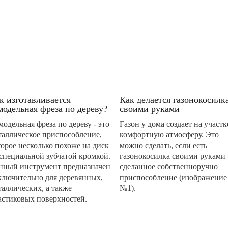
к изготавливается
Как делается газонокосилк
модельная фреза по дереву?
своими руками
модельная фреза по дереву - это
Газон у дома создает на участк
таллическое приспособление,
комфортную атмосферу. Это
торое несколько похоже на диск
можно сделать, если есть
 специальной зубчатой кромкой.
газонокосилка своими руками 
нный инструмент предназначен
сделанное собственноручно
ключительно для деревянных,
приспособление (изображение
таллических, а также
№1).
астиковых поверхностей.