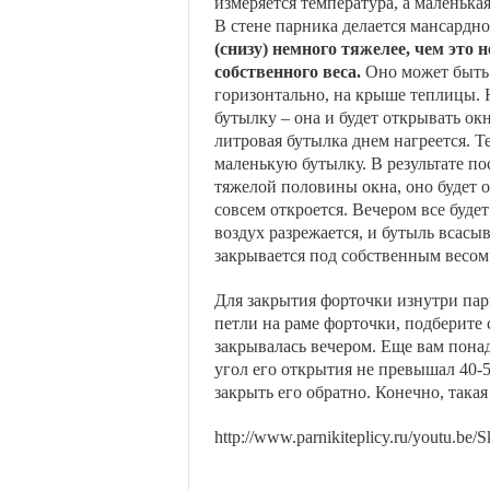
измеряется температура, а маленькая
В стене парника делается мансардно
(снизу) немного тяжелее, чем это
собственного веса.
Оно может быть у
горизонтально, на крыше теплицы. 
бутылку – она и будет открывать окн
литровая бутылка днем нагреется. Т
маленькую бутылку. В результате по
тяжелой половины окна, оно будет о
совсем откроется. Вечером все буде
воздух разрежается, и бутыль всасы
закрывается под собственным весом
Для закрытия форточки изнутри па
петли на раме форточки, подберите
закрывалась вечером. Еще вам понад
угол его открытия не превышал 40-5
закрыть его обратно. Конечно, така
http://www.parnikiteplicy.ru/youtu.be/