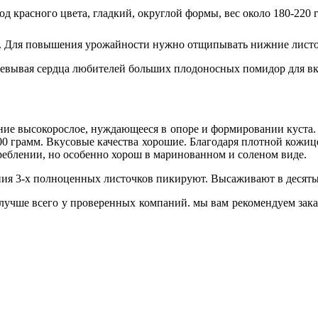
д красного цвета, гладкий, округлой формы, вес около 180-220 
. Для повышения урожайности нужно отщипывать нижние листоч
оевывая сердца любителей больших плодоносных помидор для вк
ение высокорослое, нуждающееся в опоре и формировании куста.
00 грамм. Вкусовые качества хорошие. Благодаря плотной кожиц
еблении, но особенно хорош в маринованном и соленом виде.
ения 3-х полноценных листочков пикируют. Высаживают в десяты
лучше всего у проверенных компаний. мы вам рекомендуем зака