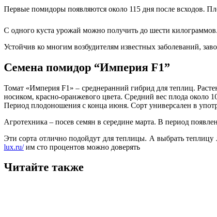
Первые помидоры появляются около 115 дня после всходов. Пло
С одного куста урожай можно получить до шести килограммов
Устойчив ко многим возбудителям известных заболеваний, зав
Семена помидор “Империя F1”
Томат «Империя F1» – среднеранний гибрид для теплиц. Раст
носиком, красно-оранжевого цвета. Средний вес плода около 1
Период плодоношения с конца июня. Сорт универсален в употр
Агротехника – посев семян в середине марта. В период появл
Эти сорта отлично подойдут для теплицы. А выбрать теплицу 
lux.ru/
им сто процентов можно доверять
Читайте также