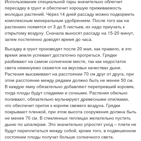
Использование специальной тары значительно облегчит
пересадку в грунт и обеспечит хорошую приживаемость
молодых растений. Через 14 дней рассаду можно подкормить
комплексным минеральным удобрением. После того как на
растениях появятся от 3 до 5 листьев, их надо приучать к
открытому воздуху. Сначала выносят рассаду на 15-20 минут,
затем постепенно доводят время до часа.
Высадку в грунт производят после 20 мая, как правило, в это
время земля успевает достаточно прогреться. Грядки
разбивают на самом солнечном месте, так как недостаток
света неминуемо скажется на вкусовых качествах дыни.
Растения высаживают на расстоянии 70 см друг от друга, при
этом расстояние между рядами должно быть не менее 50 см.
В каждую ямку обязательно добавляют перепревший коровяк,
тогда плоды будут сладкими и сочными. Растения обильно
поливают, обязательно мульчируют древесными опилками,
что обеспечит приток к корням свежего воздуха. Грядки
покрывают пленкой, при этом высота сооружения должна быть
не менее 70 см. В стеклянных теплицах желательно пустить
дыню по шпалерам. Это значительно упростит уход – плети не
будут переплетаться между собой, кроме того, в подвешенном
состоянии плоды получат больше солнечного света.