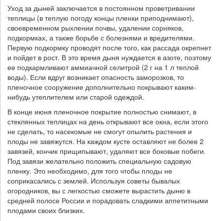
Уход за дыней заключается в постоянном проветривании
теплицы (в теплую погоду концы пленки приподнимают),
своевременном рыхлении почвы, удалении сорняков,
подкормках, а также борьбе с болезнями и вредителями.
Первую подкормку проводят после того, как рассада окрепнет
и пойдет в рост. В это время дыня нуждается в азоте, поэтому
ее подкармливают аммиачной селитрой (2 г на 1 л теплой
воды). Если вдруг возникает опасность заморозков, то
пленочное сооружение дополнительно покрывают каким-
нибудь утеплителем или старой одеждой.
В конце июня пленочное покрытие полностью снимают, в
стеклянных теплицах на день открывают все окна, если этого
не сделать, то насекомые не смогут опылить растения и
плоды не завяжутся. На каждом кусте оставляют не более 2
завязей, кончик прищипывают, удаляют все боковые побеги.
Под завязи желательно положить специальную садовую
пленку. Это необходимо, для того чтобы плоды не
соприкасались с землей. Используя советы бывалых
огородников, вы с легкостью сможете вырастить дыню в
средней полосе России и порадовать сладкими аппетитными
плодами своих близких.