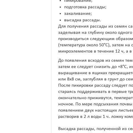
пикирование;
подготовка рассады;
закаливание;
высадка рассады.
Для получения рассады из семян са
заделывая на глубину около одного
производиться следующим образом:
(температура около 50°C), затем на
микроэлементов в течение 12 ч, а 
До появления всходов из семян тем
затем ее следует снизить до +8°C, 
выращивание в ящиках прекращаетс
или 8х8 см, заглубляя в грунт до с
После пикировки рассаду следует п
стараясь поддерживать в первые тр
окончательно приживутся, температу
ночное. По мере подсыхания почвы 
появлением двух настоящих листье
растворив в 2 л воды 1 ч. ложку ко
Высадка рассады, полученной из се