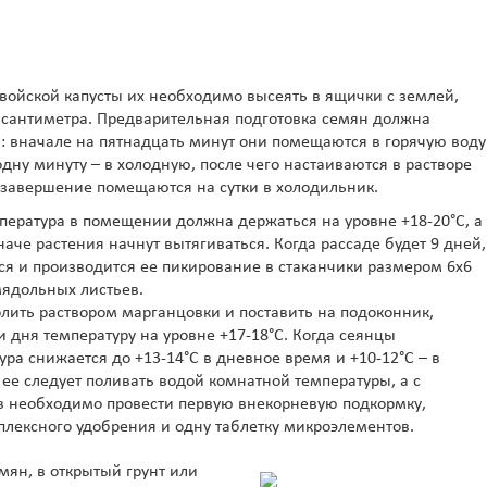
войской капусты их необходимо высеять в ящички с землей,
 сантиметра. Предварительная подготовка семян должна
 вначале на пятнадцать минут они помещаются в горячую воду
 одну минуту – в холодную, после чего настаиваются в растворе
в завершение помещаются на сутки в холодильник.
пература в помещении должна держаться на уровне +18-20°C, а
иначе растения начнут вытягиваться. Когда рассаде будет 9 дней,
я и производится ее пикирование в стаканчики размером 6х6
емядольных листьев.
олить раствором марганцовки и поставить на подоконник,
и дня температуру на уровне +17-18°C. Когда сеянцы
ра снижается до +13-14°C в дневное время и +10-12°C – в
ее следует поливать водой комнатной температуры, а с
в необходимо провести первую внекорневую подкормку,
мплексного удобрения и одну таблетку микроэлементов.
мян, в открытый грунт или