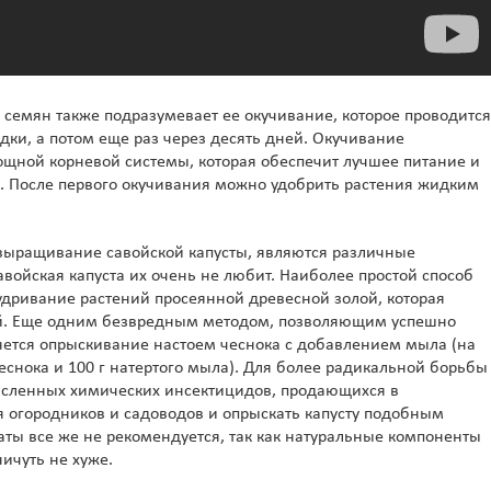
семян также подразумевает ее окучивание, которое проводится
дки, а потом еще раз через десять дней. Окучивание
ощной корневой системы, которая обеспечит лучшее питание и
а. После первого окучивания можно удобрить растения жидким
выращивание савойской капусты, являются различные
савойская капуста их очень не любит. Наиболее простой способ
удривание растений просеянной древесной золой, которая
й. Еще одним безвредным методом, позволяющим успешно
ляется опрыскивание настоем чеснока с добавлением мыла (на
чеснока и 100 г натертого мыла). Для более радикальной борьбы
исленных химических инсектицидов, продающихся в
 огородников и садоводов и опрыскать капусту подобным
ты все же не рекомендуется, так как натуральные компоненты
ичуть не хуже.