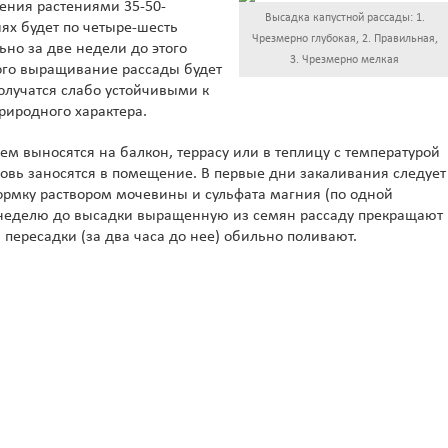
ения растениями 35-50-
Высадка капустной рассады: 1.
иях будет по четыре-шесть
Чрезмерно глубокая, 2. Правильная,
но за две недели до этого
3. Чрезмерно мелкая
рого выращивание рассады будет
олучатся слабо устойчивыми к
иродного характера.
ем выносятся на балкон, террасу или в теплицу с температурой
вновь заносятся в помещение. В первые дни закаливания следует
ормку раствором мочевины и сульфата магния (по одной
а неделю до высадки выращенную из семян рассаду прекращают
 пересадки (за два часа до нее) обильно поливают.