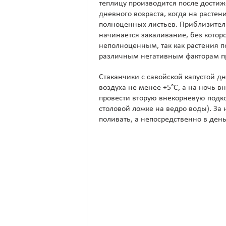
теплицу производится после достиж
дневного возраста, когда на растен
полноценных листьев. Приблизитель
начинается закаливание, без кото
неполноценным, так как растения п
различным негативным факторам пр
Стаканчики с савойской капустой дн
воздуха не менее +5°C, а на ночь 
провести вторую внекорневую подк
столовой ложке на ведро воды). З
поливать, а непосредственно в день