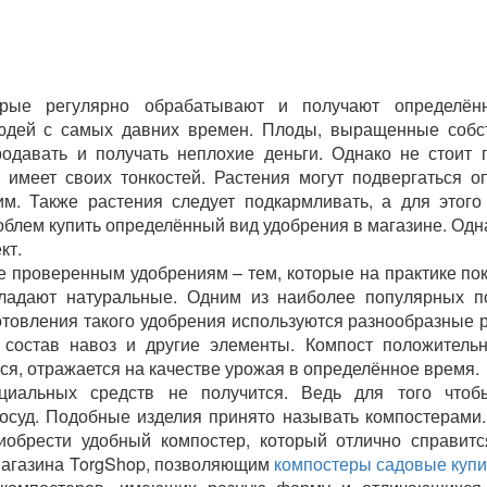
рые регулярно обрабатывают и получают определён
людей с самых давних времен. Плоды, выращенные собс
одавать и получать неплохие деньги. Однако не стоит п
 имеет своих тонкостей. Растения могут подвергаться 
м. Также растения следует подкармливать, а для этог
облем купить определённый вид удобрения в магазине. Одн
кт.
 проверенным удобрениям – тем, которые на практике пок
бладают натуральные. Одним из наиболее популярных п
готовления такого удобрения используются разнообразные 
 состав навоз и другие элементы. Компост положитель
тся, отражается на качестве урожая в определённое время.
ециальных средств не получится. Ведь для того чтоб
осуд. Подобные изделия принято называть компостерами.
иобрести удобный компостер, который отлично справит
 магазина TorgShop, позволяющим
компостеры садовые купи