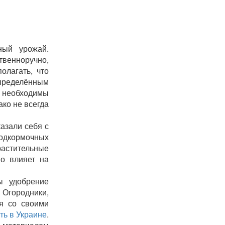
ный урожай.
твенноручно,
олагать, что
определённым
о необходимы
ако не всегда
азали себя с
одкормочных
растительные
но влияет на
ы удобрение
 Огородники,
ся со своими
ть в Украине
.